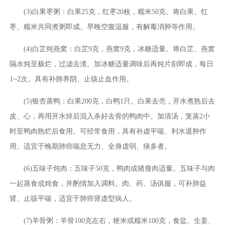
(3)白果枣粥：白果25克，红枣20枚，糯米50克。将白果、红
枣、糯米共同煮粥即成。早晚空腹温服，有解毒消肿等作用。
(4)白芷炖燕窝：白芷9克，燕窝9克，冰糖适量。将白芷、燕窝
隔水炖至极烂，过滤去渣。加冰糖适量调味后再炖片刻即成，每日
1~2次。具有补肺养阴、止咳止血作用。
(5)银杏蒸鸭：白果200克，白鸭1只。白果去壳，开水煮熟后去
皮、心，再用开水焯后混入杀好去骨的鸭肉中。加清汤，笼蒸2小
时至鸭肉熟烂后食用。可经常食用，具有补虚平喘、利水退肿作
用。适宜于晚期肺癌喘息无力、全身虚弱、痰多者。
(6)五味子炖肉：五味子50克，鸭肉或猪瘦肉适量。五味子与肉
一起蒸食或炖食，并酌情加入调料。肉、药、汤俱服，可补肺益
肾、止咳平喘，适宜于肺癌肾虚型病人。
(7)羊骨粥：羊骨100克左右，粳米或糯米100克，食盐、生姜、