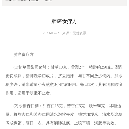
肺癌食疗方
2023-08-22
来源：无优资讯
肺癌食疗方
(1)甘草雪梨煲猪肺：甘草10克，雪梨2个，猪肺约250克。梨削
皮切成块，猪肺洗净切成片，挤去泡沫，与甘草同放沙锅内。加冰
糖少许，清水适量小火熬煮3小时后服用。每日1次，具有润肺除痰
作用，适用于咳嗽不止者。
(2)冰糖杏仁糊：甜杏仁15克，苦杏仁3克，粳米50克，冰糖适
量。将甜杏仁和苦杏仁用清水泡软去皮，捣烂加粳米、清水及冰糖
煮成稠粥，隔日一次。具有润肺祛痰、止咳平喘、润肠等功效。