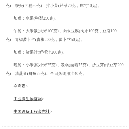
克)，馒头(面粉50克)，拌小菜(芹菜70克，腐竹10克)。
加餐：水果(鸭梨250克)。
午餐：大米饭(大米100克)，肉末豆腐(肉末100克，豆腐100
克)，青椒萝卜丝(青椒200克，萝卜丝50克)。
加餐：鲜果汁(鲜橘汁200克)。
晚餐：小米粥(小米25克)，发糕(面粉75克)，炒豆芽(绿豆芽200
克)，清蒸鱼(鲫鱼75克)。全日烹调用油40克。
今商圈
>
工业微生物官网
>
中国设备工程杂志社
>