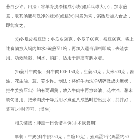
葱白少许。用法：将羊骨洗净槌成小块(如乒乓球大小)，加水煎
煮，取其汤液与洗净的粳米(或糯米)同煮为粥，粥熟后加入食盐，
即能食之。
(8)冬瓜皮蚕豆汤：冬瓜皮60克，冬瓜子60克，蚕豆60克。将上
述食物放入锅内加水3碗煎至1碗，再加入适当调料即成，去渣饮
用。功效除湿、利水、消肿。适用于肺癌有胸水者。
(9)姜汁牛肉饭：鲜牛肉100~150克，生姜50克，大米500克，酱
油、花生油、葱、姜少许。制法：将鲜牛肉洗净切碎做成肉糜状，
把生姜挤压出汁约有两调羹，放入牛肉中再放酱油、花生油、葱末
调匀备用。把米淘洗干净后用水煮至八成熟时捞出沥水，共拌好，
笼蒸1小时即可。(博生)
相关链接：肺癌一日食谱举例(手术恢复期)
早餐：牛奶(鲜牛奶250克，白糖10克)，煮鸡蛋1个(鸡蛋约50